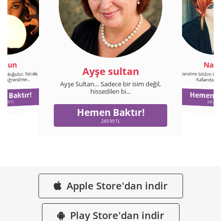
Nala
Efsun
Ayşe sultan
Kendimi bildim bile
z doğulur, falcılık
n öğrenilme...
Kafandaki so
Ayşe Sultan… Sadece bir isim değil,
hissedilen bi...
n Baktır!
Hemen Ba
249.99 TL
249.99 T
Hemen Baktır!
249.99 TL
Apple Store'dan indir
Play Store'dan indir