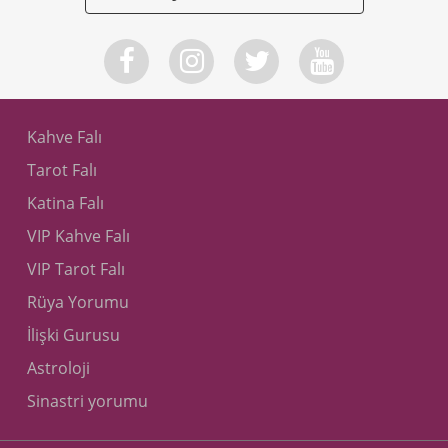
Kahve Falı
Tarot Falı
Katina Falı
VIP Kahve Falı
VIP Tarot Falı
Rüya Yorumu
İlişki Gurusu
Astroloji
Sinastri yorumu