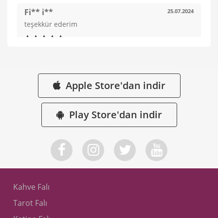
Fi** i**
25.07.2024
teşekkür ederim
De** e**
19.05.2024
tşk
Apple Store'dan indir
Play Store'dan indir
em** m**
16.05.2024
Fal yorumu için teşekkürler
De** e**
16.05.2024
teşekkür ederim
Kahve Falı
Tarot Falı
20.04.2024