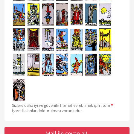
Sizlere daha iyi ve güvenilir hizmet verebilmek için , tüm
*
işaretli alanlar doldurulması zorunludur
Mail ile cevap al!