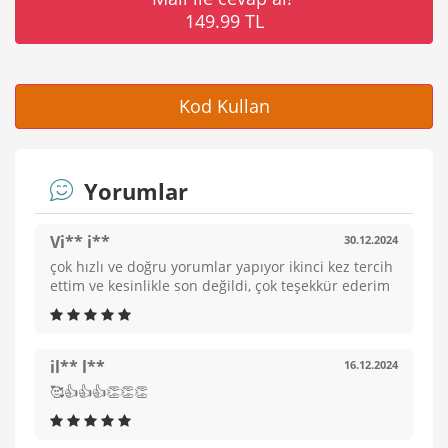
149.99 TL
Kod Kullan
Yorumlar
Vi** i**
30.12.2024
çok hızlı ve doğru yorumlar yapıyor ikinci kez tercih
ettim ve kesinlikle son değildi, çok teşekkür ederim
il** l**
16.12.2024
🥰👍👍👍👏👏👏