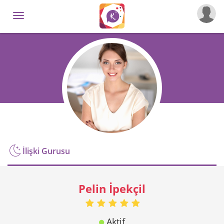
İlişki Gurusu
Pelin İpekçil
Aktif