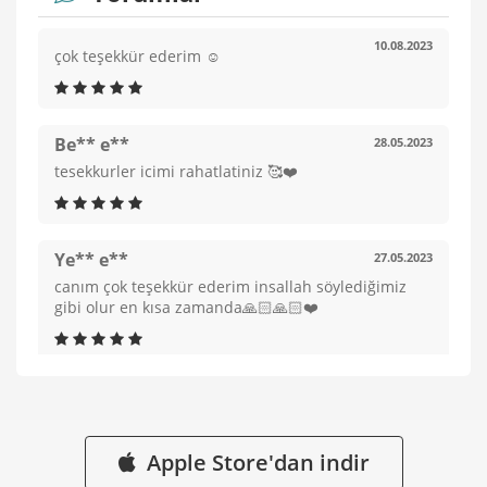
10.08.2023
çok teşekkür ederim ☺️
Be** e**
28.05.2023
tesekkurler icimi rahatlatiniz 🥰❤️
Ye** e**
27.05.2023
canım çok teşekkür ederim insallah söylediğimiz
gibi olur en kısa zamanda🙏🏻🙏🏻❤️
Ye** e**
03.05.2023
tsk ederım yorumlarınız icin
Apple Store'dan indir