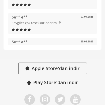
Se** e**
07.09.2025
Sevgiler çok teşekkür ederim, 💐
Se** e**
25.08.2025
Ağzınıza sağlık, çok teşekkür ederim, sevgilerimle 💐
Re** e**
03.09.2024
Apple Store'dan indir
hic birsey söylememişin dûnden beri bekliyorum 🙄
Play Store'dan indir
Se** e**
03.08.2024
Yüreğimi ferahlattın Erdi, ağzına sağlık, Allah
gönlüne göre versin ❤️