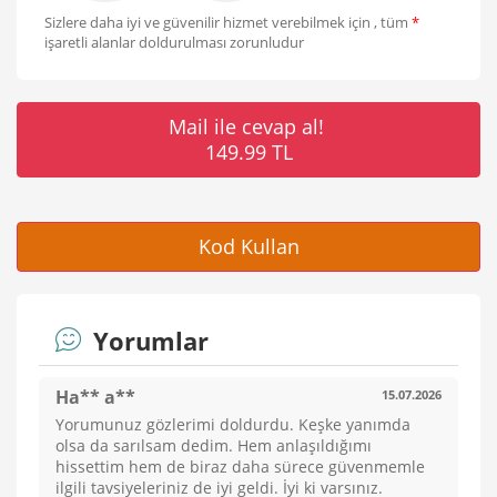
Sizlere daha iyi ve güvenilir hizmet verebilmek için , tüm
*
işaretli alanlar doldurulması zorunludur
Mail ile cevap al!
149.99 TL
Kod Kullan
Yorumlar
Ha** a**
15.07.2026
Yorumunuz gözlerimi doldurdu. Keşke yanımda
olsa da sarılsam dedim. Hem anlaşıldığımı
hissettim hem de biraz daha sürece güvenmemle
ilgili tavsiyeleriniz de iyi geldi. İyi ki varsınız.