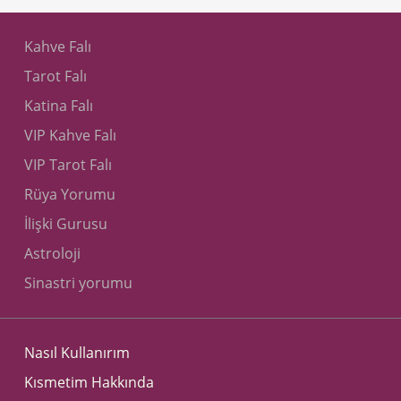
Kahve Falı
El** l**
07.07.2024
Tarot Falı
Bana mail olarak gelmefi bu falım hala bekliyorum
Katina Falı
VIP Kahve Falı
Me** e**
19.06.2024
VIP Tarot Falı
cok teşekkür ederim cok acıklayıcı herşey.Sorduğum
Rüya Yorumu
soruların hepsini cevaplamişsiniz.tekrar gelicem.Iyi
bayramlar dilerim🙂
İlişki Gurusu
Astroloji
Sinastri yorumu
Mu** u**
12.06.2024
tskler
Nasıl Kullanırım
Fu** u**
02.12.2023
Kısmetim Hakkında