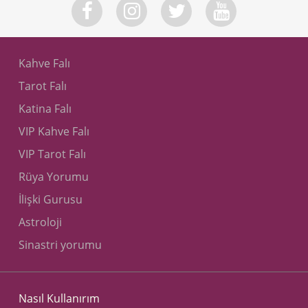
teşekkür ederim emeğinize sağlık
Ya** a**
12.04.2024
Kahve Falı
tsk ederim
Tarot Falı
Katina Falı
VIP Kahve Falı
Be** e**
09.01.2024
Güzel bir yorumlamaydı, umuyorum öyle olur
VIP Tarot Falı
Rüya Yorumu
İlişki Gurusu
Ba** a**
01.01.2024
Astroloji
çok teşekkür ederim inşallah verdiğin tarihlerde
güzel haberler geldiğin de tekrar baktiricam ve
Sinastri yorumu
bildiricem ağzınıza sağlık
Nasıl Kullanırım
26.12.2023