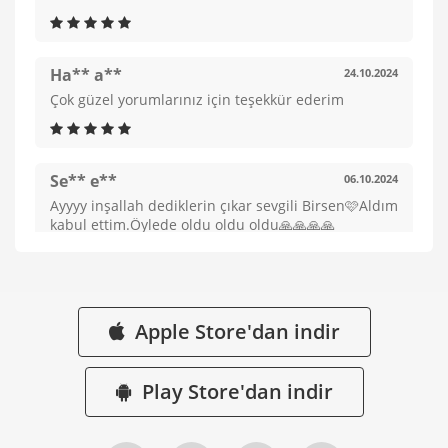
Ha** a**
24.10.2024
Çok güzel yorumlarınız için teşekkür ederim
Se** e**
06.10.2024
Ayyyy inşallah dediklerin çıkar sevgili Birsen🩷Aldım
kabul ettim.Öylede oldu oldu oldu🙏🙏🙏🙏
Sa** a**
06.07.2024
Apple Store'dan indir
insallah yaziyorum buraya gelirse haber edeceğim
🙏😍
Play Store'dan indir
De** e**
18.05.2024